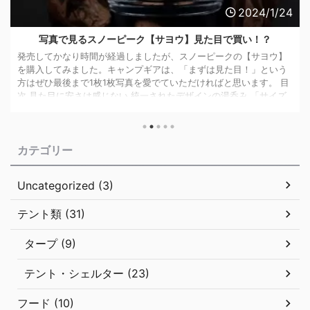
2024/1/24
写真で見るスノーピーク【サヨウ】見た目で買い！？
発売してかなり時間が経過しましたが、スノーピークの【サヨウ】
を購入してみました。キャンプギアは、「まずは見た目！」という
方はぜひ最後まで1枚1枚写真を愛でていただければと思います。 目
次 見た目に安さは感じない 統一されたデザインの湯呑み 「サイズ
に余裕のある」収納袋が付属 サヨウ専用!?マルチキャニスターで使
い勝手アップ！ サヨウのスペック まとめ スノーピークの「サヨ
ウ」は、キャンプでも気軽にお茶を！というコンセプトのもとに開
カテゴリー
発、販売されています。 キャンプでの飲み物というとコーヒーが
浮かびますが ...
Uncategorized (3)
テント類 (31)
タープ (9)
テント・シェルター (23)
フード (10)