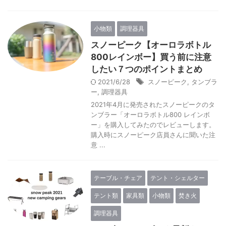
小物類
調理器具
スノーピーク【オーロラボトル
800レインボー】買う前に注意
したい７つのポイントまとめ
2021/6/28
スノーピーク
,
タンブラ
ー
,
調理器具
2021年4月に発売されたスノーピークのタ
ンブラー「オーロラボトル800 レインボ
ー」を購入してみたのでレビューします。
購入時にスノーピーク店員さんに聞いた注
意 ...
テーブル・チェア
テント・シェルター
テント類
家具類
小物類
焚き火
調理器具