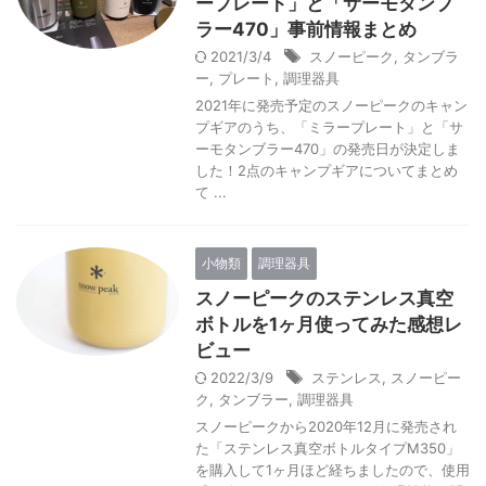
ープレート」と「サーモタンブ
ラー470」事前情報まとめ
2021/3/4
スノーピーク
,
タンブラ
ー
,
プレート
,
調理器具
2021年に発売予定のスノーピークのキャン
プギアのうち、「ミラープレート」と「サ
ーモタンブラー470」の発売日が決定しま
した！2点のキャンプギアについてまとめ
て ...
小物類
調理器具
スノーピークのステンレス真空
ボトルを1ヶ月使ってみた感想レ
ビュー
2022/3/9
ステンレス
,
スノーピー
ク
,
タンブラー
,
調理器具
スノーピークから2020年12月に発売され
た「ステンレス真空ボトルタイプM350」
を購入して1ヶ月ほど経ちましたので、使用