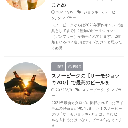
まとめ
2021/7/19
ジョッキ
,
スノーピー
ク
,
タンブラー
スノーピークからは2021年新作キャンプ道
具としてすでに2種類のビールジョッキ
（ガンブラー）が発売されています。2種
類もいるの？違いはサイズだけ？と思った
方必見 ...
小物類
調理器具
スノーピークの【サーモジョッ
キ700】で最高のビールを
2022/3/9
スノーピーク
,
タンブラ
ー
2021年最新カタログに掲載されていたアイ
テムの発売日が決定しました！スノーピー
クの「サーモジョッキ700」は、単にビー
ルを入れるだけでなく、ビール缶をそのま
ま ...