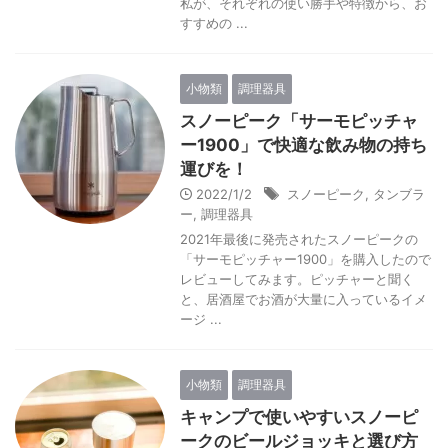
私が、それぞれの使い勝手や特徴から、お
すすめの ...
小物類
調理器具
スノーピーク「サーモピッチャ
ー1900」で快適な飲み物の持ち
運びを！
2022/1/2
スノーピーク
,
タンブラ
ー
,
調理器具
2021年最後に発売されたスノーピークの
「サーモピッチャー1900」を購入したので
レビューしてみます。ピッチャーと聞く
と、居酒屋でお酒が大量に入っているイメ
ージ ...
小物類
調理器具
キャンプで使いやすいスノーピ
ークのビールジョッキと選び方