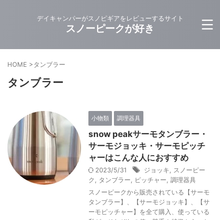
デイキャンパーがスノピギアをレビューするサイト
スノーピークが好き
HOME
>
タンブラー
タンブラー
小物類
調理器具
snow peakサーモタンブラー・
サーモジョッキ・サーモピッチ
ャーはこんな人におすすめ
2023/5/31
ジョッキ
,
スノーピー
ク
,
タンブラー
,
ピッチャー
,
調理器具
スノーピークから販売されている【サーモ
タンブラー】、【サーモジョッキ】、【サ
ーモピッチャー】を全て購入、使っている