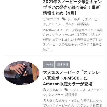
2021年スノーピーク最新キャン
プギアの発売が続々決定！最新
情報まとめ【4月】
2021/6/1
シェルター
,
スノーピー
ク
,
タンブラー
,
焚火台
,
調理器具
2021年のスノーピーク最新カタログに掲載
されていたアイテムが、4月下旬に続々と
発売が決定されました！発売日の決定した
スノーピークの最新キャンプギア情報をご
紹介 ...
小物類
調理器具
大人気スノーピーク「ステンレ
ス真空ボトルM500」に
Amazon限定カラーが登場
2021/4/18
ステンレス
,
スノーピー
ク
,
タンブラー
,
調理器具
大人気で公式サイトで常に在庫切れになっ
ていたスノーピークの「ステンレス真空ボ