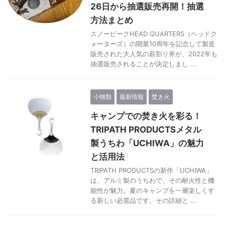
26日から抽選販売再開！抽選
方法まとめ
スノーピークHEAD QUARTERS（ヘッドク
ォーターズ）の開業10周年を記念して製造
販売された大人気の薪割り斧が、2022年も
抽選販売されることが決定しまし ...
小物類
最新情報
焚き火
キャンプでの焚き火を彩る！
TRIPATH PRODUCTSメタル
製うちわ「UCHIWA」の魅力
と活用法
TRIPATH PRODUCTSの新作「UCHIWA」
は、アルミ製のうちわで、その耐火性と機
能性が魅力。夏のキャンプを一層楽しくす
る新しい必需品です。その詳細と ...