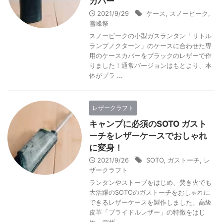
カバー
2021/9/29
ケース
,
スノーピーク
,
雪峰祭
スノーピークの小型ガスランタン「リトル
ランプノクターン」のケースに合わせた専
用のケースカバーをブラックのレザーで作
りました！通常バージョンはもとより、本
体がブラ ...
レザークラフト
キャンプに必須のSOTO ガスト
ーチをレザーケースでおしゃれ
に変身！
2021/9/26
SOTO
,
ガストーチ
,
レ
ザークラフト
ランタンやストーブをはじめ、焚き火でも
大活躍のSOTOのガストーチをおしゃれに
できるレザーケースを製作しました。高級
皮革「ブライドルレザー」の特徴をはじ