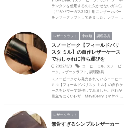
snow peak（スノーピーク）のバーナーや
ランタンを使用するのに欠かせないガス缶
【ギガパワーガス250】用にレザーカバー
をレザークラフトしてみました。レザー ...
レザークラフト
小物類
調理器具
スノーピーク【フィールドバリ
スタ ミル】の自作レザーケース
でおしゃれに持ち運びを
2022/3/3
コーヒーミル
,
スノーピ
ーク
,
レザークラフト
,
調理器具
スノーピークから発売されているコーヒー
ミル【フィールドバリスタ ミル】の自作ケ
ースをレザーで製作してみました。汚れが
目立ちにくいレザーMayaBerry（マヤベ ...
レザークラフト
無骨すぎるシンプルレザーカー