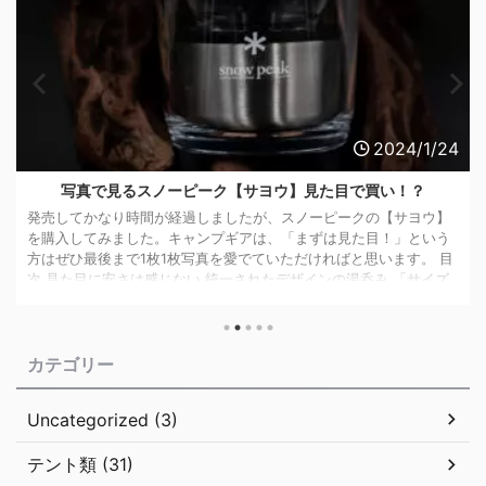
2024/1/24
写真で見るスノーピーク【サヨウ】見た目で買い！？
発売してかなり時間が経過しましたが、スノーピークの【サヨウ】
を購入してみました。キャンプギアは、「まずは見た目！」という
方はぜひ最後まで1枚1枚写真を愛でていただければと思います。 目
次 見た目に安さは感じない 統一されたデザインの湯呑み 「サイズ
に余裕のある」収納袋が付属 サヨウ専用!?マルチキャニスターで使
い勝手アップ！ サヨウのスペック まとめ スノーピークの「サヨ
ウ」は、キャンプでも気軽にお茶を！というコンセプトのもとに開
カテゴリー
発、販売されています。 キャンプでの飲み物というとコーヒーが
浮かびますが ...
Uncategorized (3)
テント類 (31)