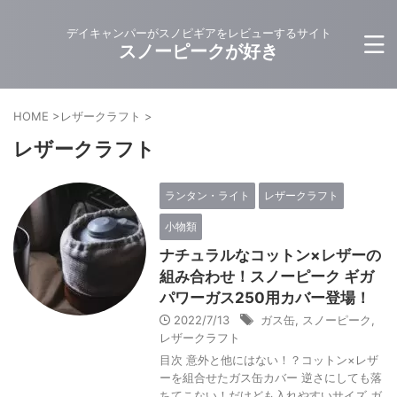
デイキャンパーがスノピギアをレビューするサイト
スノーピークが好き
HOME
>
レザークラフト
>
レザークラフト
ランタン・ライト
レザークラフト
小物類
ナチュラルなコットン×レザーの
組み合わせ！スノーピーク ギガ
パワーガス250用カバー登場！
2022/7/13
ガス缶
,
スノーピーク
,
レザークラフト
目次 意外と他にはない！？コットン×レザ
ーを組合せたガス缶カバー 逆さにしても落
ちてこない！だけども入れやすいサイズ ガ