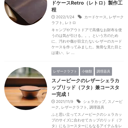
ドケースRetro（レトロ）製作工
程
2022/1/24
カードケース
,
レザーク
ラフト
,
レトロ
キャンプやアウトドアで高価なお財布を使
うのは気が引ける。。。という方のため
に、汚れや傷が目立たないレザーのカード
ケースを作ってみました。無骨な見た目と
は違い、レ ...
レザークラフト
小物類
調理器具
スノーピークのレザーシェラカ
ップリッド（フタ）兼コースタ
ー完成！
2021/11/9
シェラカップ
,
スノーピ
ーク
,
レザークラフト
,
調理器具
ふと思い立ってスノーピークのシェラカッ
プのサイズに合わせてカップのリッド（フ
タ）にもコースターにもなるアイテムをレ