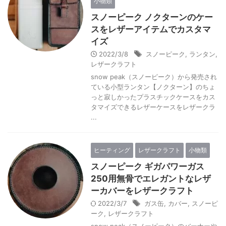
小物類
スノーピーク ノクターンのケー
スをレザーアイテムでカスタマ
イズ
2022/3/8
スノーピーク
,
ランタン
,
レザークラフト
snow peak（スノーピーク）から発売され
ている小型ランタン【ノクターン】のちょ
っと寂しかったプラスチックケースをカス
タマイズできるレザーケースをレザークラ
...
ヒーティング
レザークラフト
小物類
スノーピーク ギガパワーガス
250用無骨でエレガントなレザ
ーカバーをレザークラフト
2022/3/7
ガス缶
,
カバー
,
スノーピ
ーク
,
レザークラフト