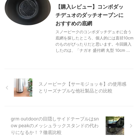
【購入レビュー】コンボダッ
チデュオのダッチオーブンに
おすすめの底網
スノーピークのコンボダッチデュオに合う
底網を探したところ、個人的には直径10cm
のものがぴったりだと思います。今回購入
したのは、「ナガオ 盛付網 丸型 10cm ...
スノーピーク【サーモジョッキ】の使用感
とリーズナブルな他社製品との比較
grm outdoorの目隠しサイドテーブルはsn
ow peakのメッシュラックスタンドの代わ
りになるか！？徹底比較