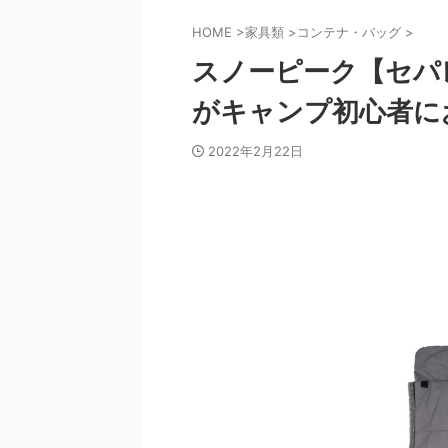
HOME
>
家具類
>
コンテナ・バッグ
>
スノーピーク【セパ
がキャンプ初心者に
2022年2月22日
報
最新情報