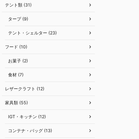
テント類 (31)
スノーピークの直営キャンプフィールドです。 この
た設計 キャンプギア
春、関東地方初となる「スノーピーク ...
価：リアルなフィードバ
タープ (9)
テント・シェルター (23)
フード (10)
お菓子 (2)
食材 (7)
レザークラフト (12)
家具類 (55)
IGT・キッチン (12)
コンテナ・バッグ (13)