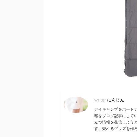
2024/1/2
24年スノーピークのイベント情報まと
スノーピークのオリジナル
め！雪峰祭情報も！
もらえる！ノベルティキャ
チェック
4年も始まり、2024年のスノーピーク開催予定
ントが発表されました！全イベントをまとめ
2024年1月24日から1月30
ので、こちらから公式サイトで詳細をチェッ
ンラインストアで限定ノベルテ
にんじん
みてください。 目次 ２024年開催予定のイベ
中！オリジナルステッカーを先
は？ Snow Peak Way（スノーピークウェ
件や詳細をチェックし、お見逃
デイキャンプをパート
now Peak Way Premium（スノーピークウェ
ンペーンんはいつまで? ステ
報をブログ記事にして
ミアム） LOCAL TOURISM（ローカルツアー
ーは？ 買い物したらセットで
立つ情報を発信しよう
） 雪峰祭（せっぽうさい） 今年も目が離せ
ッカーをもらえない条件とは？
す。売れるグッズを作
海外限定品も要チェック！ 2024年1月に、ス
クがオンラインストア限定で特
ーク主催の全イベント情報が解 ...
ンペーンを開催します！ この