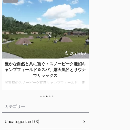
2024/1/6
豊かな自然と共に寛ぐ：スノーピーク鹿沼キ
スノーピーク【キャ
ャンプフィールド＆スパ、露天風呂とサウナ
パックTT】が
でリラックス
関東初のスノーピーク直営キャンプフィールド、鹿
高価なキャンプギア
沼キャンプフィールド ＆ スパが新たに開業。自然
ギアの中でも、テン
を満喫できる施設の魅力や地域との連携、独特のキ
ットが「エントリーパ
ャンプ体験を詳しく紹介します。 目次 スノーピー
得セットが価格改定
ク鹿沼キャンプフィールド ＆ スパの特徴 露天風呂
となりました！キャ
カテゴリー
とサウナ：究極のリラクゼーション 地元との連携と
ノーピークのテント
地域振興 キャンプ用品とアクティビティ まとめ キ
です！ 目次 スノー
Uncategorized (3)
ャンプという趣味が、多くの人々に新たなライフス
ーパックTT】からど
タイルとして受け入れられる中、注目を集めるのが
としておすすめのセ