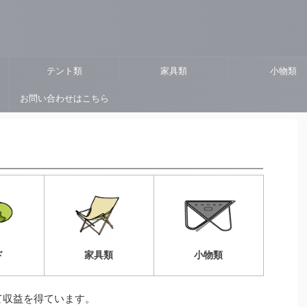
ト
テント類
家具類
小物類
お問い合わせはこちら
ド
家具類
小物類
て収益を得ています。