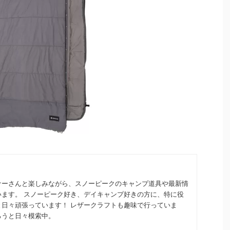
2024/1/29
2024/1/24
ステッカーが必ず
写真で見るスノーピーク【サヨウ】見た目で
ンペーンの詳細を
買い！？
！
発売してかなり時間が経過しましたが、スノーピー
日まで、スノーピークオ
クの【サヨウ】を購入してみました。キャンプギア
ィキャンペーン実施
は、「まずは見た目！」という方はぜひ最後まで1
着でプレゼント。条
枚1枚写真を愛でていただければと思います。 目次
しなく！ 目次 キャ
見た目に安さは感じない 統一されたデザインの湯呑
ナーさんと楽しみながら、スノーピークのキャンプ道具や最新情
ッカーのサイズとカラ
み 「サイズに余裕のある」収納袋が付属 サヨウ専
います。 スノーピーク好き、デイキャンプ好きの方に、特に役
送付されるの？ ステ
用!?マルチキャニスターで使い勝手アップ！ サヨウ
と日々頑張っています！ レザークラフトも趣味で行っていま
 まとめ スノーピー
のスペック まとめ スノーピークの「サヨウ」は、
ろうと日々模索中。
別なノベルティキャ
キャンプでも気軽にお茶を！というコンセプトのも
ステッカーは今までに
とに開発、販売されています。 キャンプでの飲み