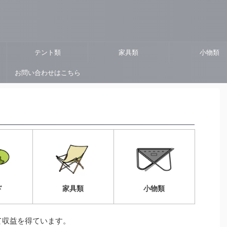
ト
テント類
家具類
小物類
お問い合わせはこちら
ド
家具類
小物類
て収益を得ています。