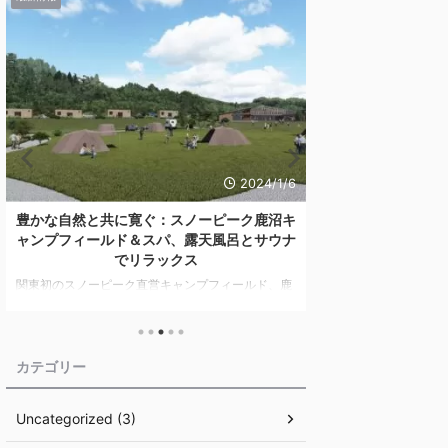
2024/1/6
豊かな自然と共に寛ぐ：スノーピーク鹿沼キ
スノーピーク【キャ
ャンプフィールド＆スパ、露天風呂とサウナ
パックTT】が
でリラックス
関東初のスノーピーク直営キャンプフィールド、鹿
高価なキャンプギア
沼キャンプフィールド ＆ スパが新たに開業。自然
ギアの中でも、テン
を満喫できる施設の魅力や地域との連携、独特のキ
ットが「エントリーパ
ャンプ体験を詳しく紹介します。 目次 スノーピー
得セットが価格改定
ク鹿沼キャンプフィールド ＆ スパの特徴 露天風呂
となりました！キャ
カテゴリー
とサウナ：究極のリラクゼーション 地元との連携と
ノーピークのテント
地域振興 キャンプ用品とアクティビティ まとめ キ
です！ 目次 スノー
Uncategorized (3)
ャンプという趣味が、多くの人々に新たなライフス
ーパックTT】からど
タイルとして受け入れられる中、注目を集めるのが
としておすすめのセ