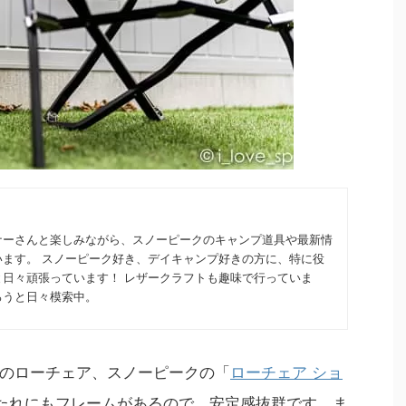
2024/1/29
2024/1/24
ステッカーが必ず
写真で見るスノーピーク【サヨウ】見た目で
ンペーンの詳細を
買い！？
！
ナーさんと楽しみながら、スノーピークのキャンプ道具や最新情
発売してかなり時間が経過しましたが、スノーピー
います。 スノーピーク好き、デイキャンプ好きの方に、特に役
日まで、スノーピークオ
クの【サヨウ】を購入してみました。キャンプギア
ィキャンペーン実施
は、「まずは見た目！」という方はぜひ最後まで1
と日々頑張っています！ レザークラフトも趣味で行っていま
着でプレゼント。条
枚1枚写真を愛でていただければと思います。 目次
ろうと日々模索中。
しなく！ 目次 キャ
見た目に安さは感じない 統一されたデザインの湯呑
ッカーのサイズとカラ
み 「サイズに余裕のある」収納袋が付属 サヨウ専
送付されるの？ ステ
用!?マルチキャニスターで使い勝手アップ！ サヨウ
 まとめ スノーピー
のスペック まとめ スノーピークの「サヨウ」は、
のローチェア、スノーピークの「
ローチェア ショ
別なノベルティキャ
キャンプでも気軽にお茶を！というコンセプトのも
たれにもフレームがあるので、安定感抜群です。ま
ステッカーは今までに
とに開発、販売されています。 キャンプでの飲み