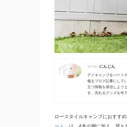
2024/1/2
24年スノーピークのイベント情報まと
スノーピークのオリジナル
にんじん
め！雪峰祭情報も！
もらえる！ノベルティキャ
チェック
デイキャンプをパート
4年も始まり、2024年のスノーピーク開催予定
報をブログ記事にして
ントが発表されました！全イベントをまとめ
2024年1月24日から1月30
ので、こちらから公式サイトで詳細をチェッ
ンラインストアで限定ノベルテ
立つ情報を発信しよう
みてください。 目次 ２024年開催予定のイベ
中！オリジナルステッカーを先
す。売れるグッズを作
は？ Snow Peak Way（スノーピークウェ
件や詳細をチェックし、お見逃
now Peak Way Premium（スノーピークウェ
ンペーンんはいつまで? ステ
ミアム） LOCAL TOURISM（ローカルツアー
ーは？ 買い物したらセットで
） 雪峰祭（せっぽうさい） 今年も目が離せ
ッカーをもらえない条件とは？
ロースタイルキャンプにおすすめ
海外限定品も要チェック！ 2024年1月に、ス
クがオンラインストア限定で特
ート
」は、4本の脚に加え、背も
ーク主催の全イベント情報が解 ...
ンペーンを開催します！ この