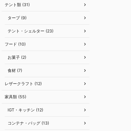
テント類 (31)
スノーピークの直営キャンプフィールドです。 この
た設計 キャンプギア
春、関東地方初となる「スノーピーク ...
価：リアルなフィードバ
タープ (9)
テント・シェルター (23)
フード (10)
お菓子 (2)
食材 (7)
レザークラフト (12)
家具類 (55)
IGT・キッチン (12)
コンテナ・バッグ (13)