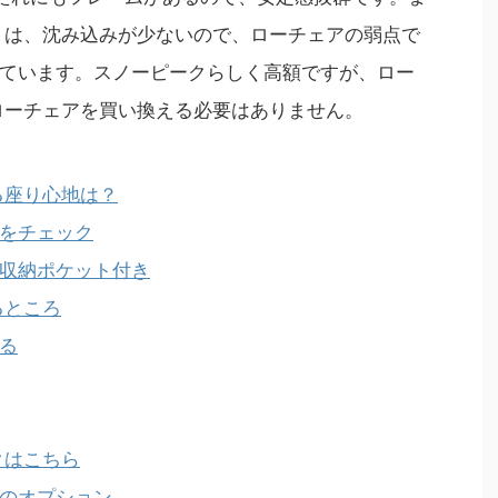
布されてきたので、
物というとコーヒーが浮かびますが ...
トは、
沈み込みが少ないので、ローチェアの弱点で
 ...
ています
。スノーピークらしく高額ですが、ロー
ローチェアを買い換える必要はありません。
る座り心地は？
をチェック
収納ポケット付き
るところ
る
クはこちら
のオプション