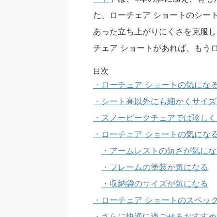
もさまざまなキャンペーンで配
た、ローチェア ショートのシー
オリジナルステッカーとはいえ、お
あった立ち上がりにくさを克服し
チェア ショートがあれば、もう
目次
・ローチェア ショートの気にな
・シート高以外にも細かくサイズ
・スノーピークチェアでは珍しく
・ローチェア ショートの気にな
・アームレストの短さが気にな
・フレームの塗装が気になる
・収納袋のサイズが気になる
・ローチェア ショートのスペッ
・さらに快適に過ごせるおすすめ