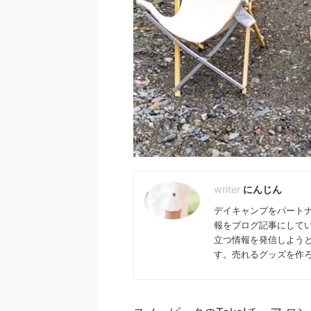
2024年スノーピークの
め！雪峰祭情
2024年も始まり、2024年の
にんじん
のイベントが発表されました！
デイキャンプをパート
ましたので、こちらから公式サ
報をブログ記事にして
クしてみてください。 目次 ２
ントとは？ Snow Peak Wa
立つ情報を発信しよう
イ） Snow Peak Way Pre
す。売れるグッズを作
イプレミアム） LOCAL TOU
リズム） 雪峰祭（せっぽうさ
ない！海外限定品も要チェック！
ノーピーク主催の全イベント情報が