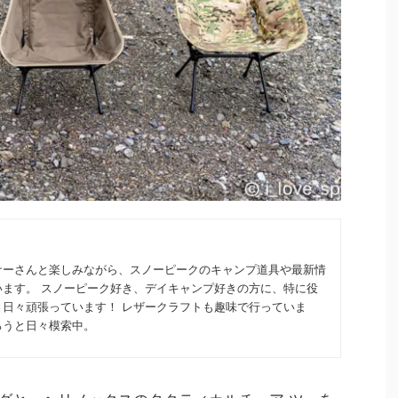
2024/1/2
2024/1/29
イベント情報まと
スノーピークのオリジナルステッカーが必ず
報も！
もらえる！ノベルティキャンペーンの詳細を
チェック！
スノーピーク開催予定
全イベントをまとめ
2024年1月24日から1月30日まで、スノーピークオ
ナーさんと楽しみながら、スノーピークのキャンプ道具や最新情
イトで詳細をチェッ
ンラインストアで限定ノベルティキャンペーン実施
います。 スノーピーク好き、デイキャンプ好きの方に、特に役
024年開催予定のイベ
中！オリジナルステッカーを先着でプレゼント。条
y（スノーピークウェ
件や詳細をチェックし、お見逃しなく！ 目次 キャ
と日々頑張っています！ レザークラフトも趣味で行っていま
mium（スノーピークウェ
ンペーンんはいつまで? ステッカーのサイズとカラ
ろうと日々模索中。
RISM（ローカルツアー
ーは？ 買い物したらセットで送付されるの？ ステ
い） 今年も目が離せ
ッカーをもらえない条件とは？ まとめ スノーピー
 2024年1月に、ス
クがオンラインストア限定で特別なノベルティキャ
解 ...
ンペーンを開催します！ このステッカーは今までに