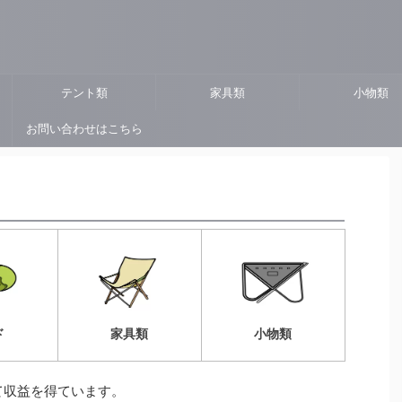
ト
テント類
家具類
小物類
お問い合わせはこちら
ド
家具類
小物類
て収益を得ています。