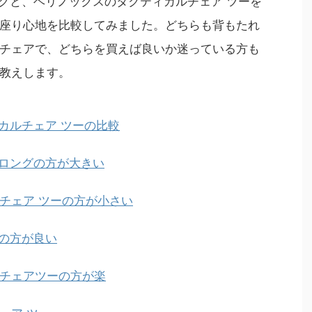
ロングと、ヘリノックスのタクティカルチェア ツーを
もさまざまなキャンペーンで配布されてきたので、
座り心地を比較してみました。どちらも背もたれ
オリジナルステッカーとはいえ、お ...
チェアで、どちらを買えば良いか迷っている方も
教えします。
ィカルチェア ツーの比較
ア ロングの方が大きい
チェア ツーの方が小さい
グの方が良い
チェアツーの方が楽