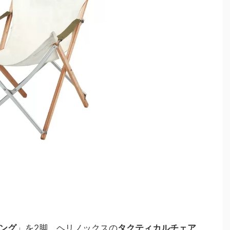
ロング
」を2脚、ヘリノックスの
タクティカルチェア