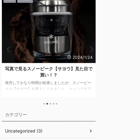
2024/1/24
写真で見るスノーピーク【サヨウ】見た目で
豊かな自然と共に
買い！？
ャンプフィールド
で
発売してかなり時間が経過しましたが、スノーピー
クの【サヨウ】を購入してみました。キャンプギア
関東初のスノーピー
は、「まずは見た目！」という方はぜひ最後まで1
沼キャンプフィールド
枚1枚写真を愛でていただければと思います。 目次
を満喫できる施設の
見た目に安さは感じない 統一されたデザインの湯呑
ャンプ体験を詳しく紹
み 「サイズに余裕のある」収納袋が付属 サヨウ専
ク鹿沼キャンプフィー
カテゴリー
用!?マルチキャニスターで使い勝手アップ！ サヨウ
とサウナ：究極のリ
のスペック まとめ スノーピークの「サヨウ」は、
地域振興 キャンプ用
Uncategorized (3)
キャンプでも気軽にお茶を！というコンセプトのも
ャンプという趣味が
とに開発、販売されています。 キャンプでの飲み
タイルとして受け入