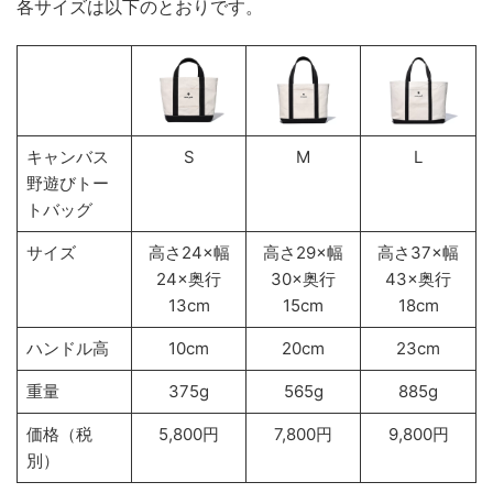
各サイズは以下のとおりです。
キャンバス
S
M
L
野遊びトー
トバッグ
サイズ
高さ24×幅
高さ29×幅
高さ37×幅
24×奥行
30×奥行
43×奥行
13cm
15cm
18cm
ハンドル高
10cm
20cm
23cm
重量
375g
565g
885g
価格（税
5,800円
7,800円
9,800円
別）