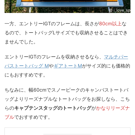
一方、エントリーIGTのフレームは、長さが
80cm以上
な
るので、
トートバッグLサイズでも収納させることはでき
ませんでした。
エントリーIGTのフレームを収納させるなら、
マルチパー
パストートバッグ M
や
ギアトートM
がサイズ的にも価格的
にもおすすめです。
ちなみに、幅60cmでスノーピークのキャンバストートバ
ッグよりリーズナブルなトートバッグをお探しなら、こち
らの
キャプテンスタッグのトートバッグ
が
かなりリーズナ
ブル
でおすすめです。