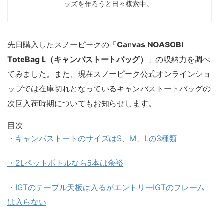
ッズを作ろうと日々模索中。
先日購入したスノーピークの「
Canvas NOASOBI
ToteBag L（キャンバストートバッグ）
」の
収納力を調べ
てみました
。また、現在スノーピーク公式オンラインショ
ップでは在庫切れとなっている
キャンバストートバッグの
次回入荷時期についてもお知らせします。
目次
・キャンバストートのサイズはS、M、Lの3種類
・2Lペットボトルなら6本は余裕
・IGTのテーブル天板は入るがエントリーIGTのフレーム
は入らない