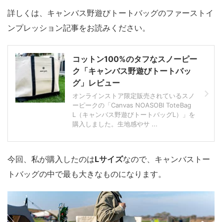
詳しくは、キャンバス野遊びトートバッグのファーストイ
ンプレッション記事をお読みください。
コットン100%のタフなスノーピー
ク「キャンバス野遊びトートバッ
グ」レビュー
オンラインストア限定販売されているスノ
ーピークの「Canvas NOASOBI ToteBag
L（キャンバス野遊びトートバッグL）」を
購入しました。生地感やサ ...
今回、私が購入したのは
Lサイズ
なので、
キャンバストー
トバッグの中で最も大きなもの
になります。