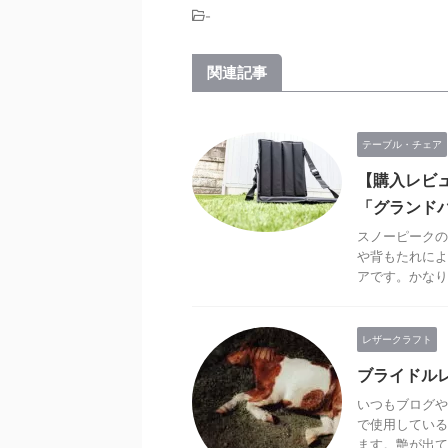
-
関連記事
テーブル・チェア
【購入レビ
「グランド
スノーピークの
や背もたれによ
アです。かなりコ 
レザークラフト
ブライドル
いつもブログや
で使用している
ます。艶が出て .