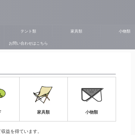
ト
テント類
家具類
小物類
お問い合わせはこちら
ド
家具類
小物類
て収益を得ています。