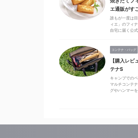
焼きたてフ
エ通販がす
誰もが一度は目
ィエ」のフィナ
自宅に届く公式オ 
コンテナ・バッグ
【購入レビ
テナS
キャンプでのペ
マルチコンテナ
グやハンマーを入 