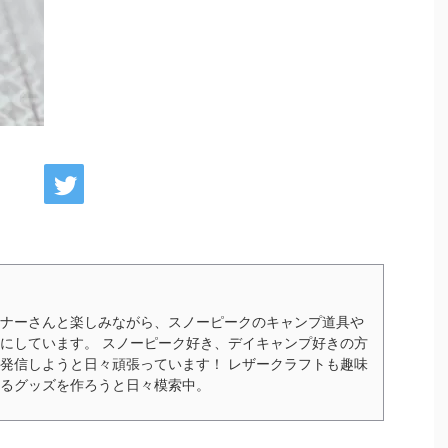
2024/1/2
2024/1/29
イベント情報まと
スノーピークのオリジナルステッカーが必ず
報も！
もらえる！ノベルティキャンペーンの詳細を
チェック！
スノーピーク開催予定
全イベントをまとめ
2024年1月24日から1月30日まで、スノーピークオ
イトで詳細をチェッ
ンラインストアで限定ノベルティキャンペーン実施
ナーさんと楽しみながら、スノーピークのキャンプ道具や
024年開催予定のイベ
中！オリジナルステッカーを先着でプレゼント。条
にしています。 スノーピーク好き、デイキャンプ好きの方
y（スノーピークウェ
件や詳細をチェックし、お見逃しなく！ 目次 キャ
発信しようと日々頑張っています！ レザークラフトも趣味
mium（スノーピークウェ
ンペーンんはいつまで? ステッカーのサイズとカラ
るグッズを作ろうと日々模索中。
RISM（ローカルツアー
ーは？ 買い物したらセットで送付されるの？ ステ
い） 今年も目が離せ
ッカーをもらえない条件とは？ まとめ スノーピー
 2024年1月に、ス
クがオンラインストア限定で特別なノベルティキャ
解 ...
ンペーンを開催します！ このステッカーは今までに