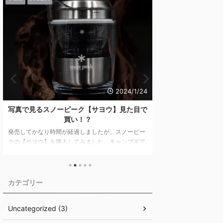
2024/1/24
写真で見るスノーピーク【サヨウ】見た目で
豊かな自然と共に
買い！？
ャンプフィールド
で
発売してかなり時間が経過しましたが、スノーピー
クの【サヨウ】を購入してみました。キャンプギア
関東初のスノーピー
は、「まずは見た目！」という方はぜひ最後まで1
沼キャンプフィールド
枚1枚写真を愛でていただければと思います。 目次
を満喫できる施設の
見た目に安さは感じない 統一されたデザインの湯呑
ャンプ体験を詳しく紹
み 「サイズに余裕のある」収納袋が付属 サヨウ専
ク鹿沼キャンプフィー
カテゴリー
用!?マルチキャニスターで使い勝手アップ！ サヨウ
とサウナ：究極のリ
のスペック まとめ スノーピークの「サヨウ」は、
地域振興 キャンプ用
Uncategorized (3)
キャンプでも気軽にお茶を！というコンセプトのも
ャンプという趣味が
とに開発、販売されています。 キャンプでの飲み
タイルとして受け入