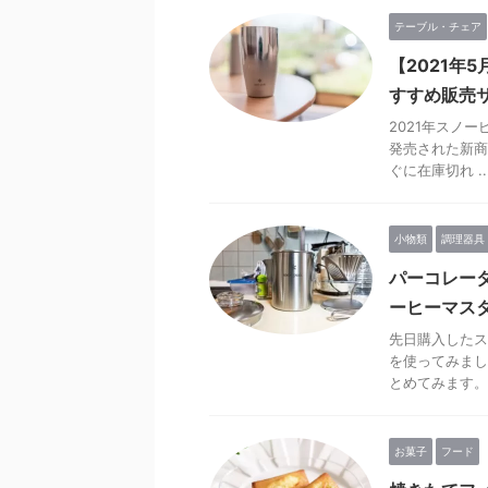
テーブル・チェア
【2021年
すすめ販売
2021年スノ
発売された新商
ぐに在庫切れ ..
小物類
調理器具
パーコレー
ーヒーマス
先日購入したス
を使ってみまし
とめてみます。 .
お菓子
フード