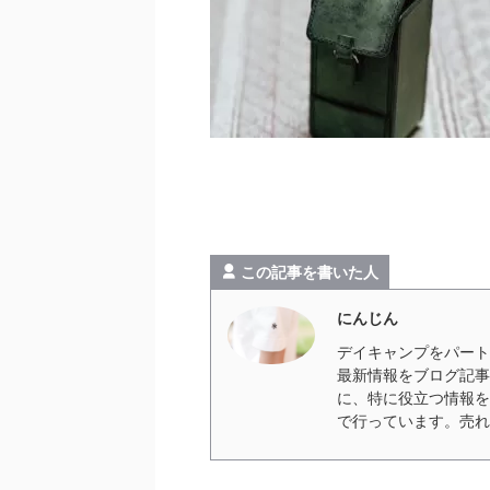
2024年スノーピークの
め！雪峰祭情
この記事を書いた人
2024年も始まり、2024年の
のイベントが発表されました！
にんじん
ましたので、こちらから公式サ
デイキャンプをパート
クしてみてください。 目次 ２
最新情報をブログ記事
ントとは？ Snow Peak Wa
に、特に役立つ情報を
イ） Snow Peak Way Pre
で行っています。売れ
イプレミアム） LOCAL TOU
リズム） 雪峰祭（せっぽうさ
ない！海外限定品も要チェック！
ノーピーク主催の全イベント情報が