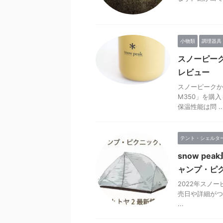
小物類
調理器具
スノーピー
レビュー
スノーピークか
M350」を購
保温性能は問 ..
テント・シェルタ
snow p
ャンプ・ピ
2022年スノ
売日や詳細がつい
...