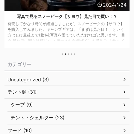
2024/1/24
写真で見るスノーピーク【サヨウ】見た目で買い！？
発売してかなり時間が経過しましたが、スノーピークの【サヨウ】
を購入してみました。キャンプギアは、「まずは見た目！」という
方はぜひ最後まで1枚1枚写真を愛でていただければと思います。 目
次 見た目に安さは感じない 統一されたデザインの湯呑み 「サイズ
に余裕のある」収納袋が付属 サヨウ専用!?マルチキャニスターで使
い勝手アップ！ サヨウのスペック まとめ スノーピークの「サヨ
ウ」は、キャンプでも気軽にお茶を！というコンセプトのもとに開
カテゴリー
発、販売されています。 キャンプでの飲み物というとコーヒーが
浮かびますが ...
Uncategorized (3)
テント類 (31)
タープ (9)
テント・シェルター (23)
フード (10)