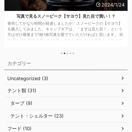
2024/1/24
写真で見るスノーピーク【サヨウ】見た目で買い！？
発売してかなり時間が経過しましたが、スノーピークの【サヨウ】
を購入してみました。キャンプギアは、「まずは見た目！」という
方はぜひ最後まで1枚1枚写真を愛でていただければと思います。 目
次 見た目に安さは感じない 統一されたデザインの湯呑み 「サイズ
に余裕のある」収納袋が付属 サヨウ専用!?マルチキャニスターで使
い勝手アップ！ サヨウのスペック まとめ スノーピークの「サヨ
ウ」は、キャンプでも気軽にお茶を！というコンセプトのもとに開
カテゴリー
発、販売されています。 キャンプでの飲み物というとコーヒーが
浮かびますが ...
Uncategorized (3)
テント類 (31)
タープ (9)
テント・シェルター (23)
フード (10)