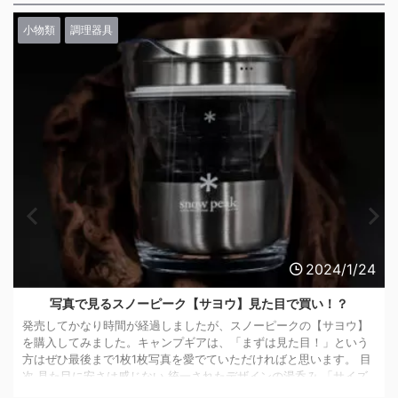
最新情報
/24
2024/1/
豊かな自然と共に寛ぐ：スノーピーク鹿沼キャンプフィール
＆スパ、露天風呂とサウナでリラックス
ウ】
いう
関東初のスノーピーク直営キャンプフィールド、鹿沼キャンプフィ
 目
ールド ＆ スパが新たに開業。自然を満喫できる施設の魅力や地域
イズ
の連携、独特のキャンプ体験を詳しく紹介します。 目次 スノーピ
で使
ク鹿沼キャンプフィールド ＆ スパの特徴 露天風呂とサウナ：究極