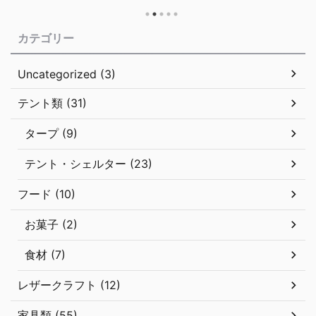
のリラクゼーション 地元との連携と地域振興 キャンプ用品とアク
に開
ィビティ まとめ キャンプという趣味が、多くの人々に新たなライ
カテゴリー
が
スタイルとして受け入れられる中、注目を集めるのがスノーピーク
の直営キャンプフィールドです。 この春、関東地方初となる「ス
ーピーク ...
Uncategorized (3)
テント類 (31)
タープ (9)
テント・シェルター (23)
フード (10)
お菓子 (2)
食材 (7)
レザークラフト (12)
家具類 (55)