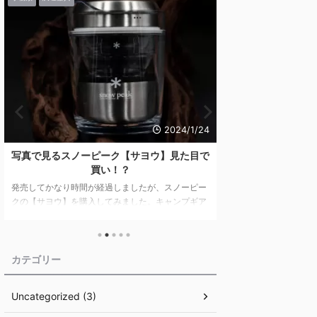
2024/1/24
写真で見るスノーピーク【サヨウ】見た目で
豊かな自然と共に
買い！？
ャンプフィールド
で
発売してかなり時間が経過しましたが、スノーピー
クの【サヨウ】を購入してみました。キャンプギア
関東初のスノーピー
は、「まずは見た目！」という方はぜひ最後まで1
沼キャンプフィールド
枚1枚写真を愛でていただければと思います。 目次
を満喫できる施設の
見た目に安さは感じない 統一されたデザインの湯呑
ャンプ体験を詳しく紹
み 「サイズに余裕のある」収納袋が付属 サヨウ専
ク鹿沼キャンプフィー
カテゴリー
用!?マルチキャニスターで使い勝手アップ！ サヨウ
とサウナ：究極のリ
のスペック まとめ スノーピークの「サヨウ」は、
地域振興 キャンプ用
Uncategorized (3)
キャンプでも気軽にお茶を！というコンセプトのも
ャンプという趣味が
とに開発、販売されています。 キャンプでの飲み
タイルとして受け入