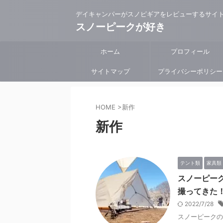
デイキャンパーがスノピギアをレビューするサイ
スノーピークが好き
ホーム
プロフィール
サイトマップ
プライバシーポリシー
HOME
>
新作
新作
テント類
家具類
スノーピーク【
撮ってきた
2022/7/28
スノーピークの