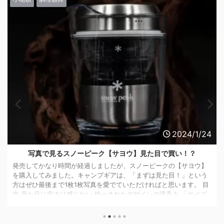
2024/1/24
写真で見るスノーピーク【サヨウ】見た目で買い！？
発売してかなり時間が経過しましたが、スノーピークの【サヨウ】
を購入してみました。キャンプギアは、「まずは見た目！」という
方はぜひ最後まで1枚1枚写真を愛でていただければと思います。 目
次 見た目に安さは感じない 統一されたデザインの湯呑み 「サイズ
に余裕のある」収納袋が付属 サヨウ専用!?マルチキャニスターで使
い勝手アップ！ サヨウのスペック まとめ スノーピークの「サヨ
ウ」は、キャンプでも気軽にお茶を！というコンセプトのもとに開